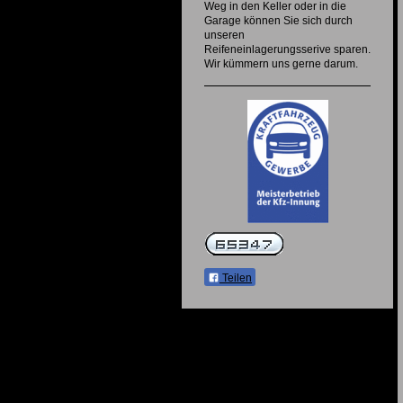
Weg in den Keller oder in die
Garage können Sie sich durch
unseren
Reifeneinlagerungsserive sparen.
Wir kümmern uns gerne darum.
Teilen