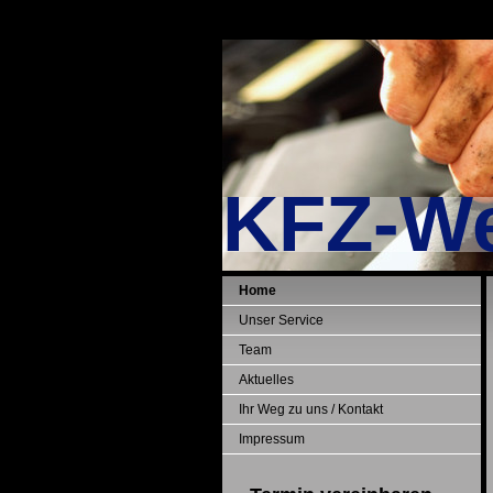
KFZ-We
Home
Unser Service
Team
Aktuelles
Ihr Weg zu uns / Kontakt
Impressum