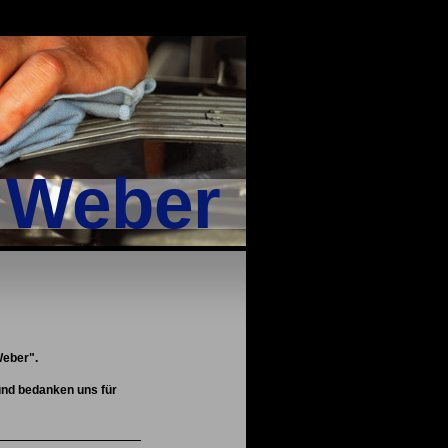
f Weber
Weber".
 und bedanken uns für