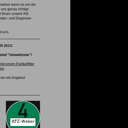
partner wenn es um die
 uns genau richtig!
t Ihnen unsere Kfz-
aratur- und Diagnose-
t uns.
R 2013:
ind "Umweltzone"!
it einem Partikelfilter
ten
hnen ein Angebot