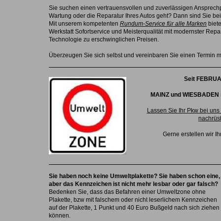
Sie suchen einen vertrauensvollen und zuverlässigen Ansprech
Wartung oder die Reparatur Ihres Autos geht? Dann sind Sie bei
Mit unserem kompetenten
Rundum-Service für alle Marken
biete
Werkstatt Sofortservice und Meisterqualität mit modernster Rep
Technologie zu erschwinglichen Preisen.
Überzeugen Sie sich selbst und vereinbaren Sie einen Termin mi
Seit FEBRUA
MAINZ und WIESBADEN s
Lassen Sie Ihr Pkw bei uns m
nachrüs
Gerne erstellen wir I
Sie haben noch keine Umweltplakette? Sie haben schon eine,
aber das Kennzeichen ist nicht mehr lesbar oder gar falsch?
Bedenken Sie, dass das Befahren einer Umweltzone ohne
Plakette, bzw mit falschem oder nicht leserlichem Kennzeichen
auf der Plakette, 1 Punkt und 40 Euro Bußgeld nach sich ziehen
können.